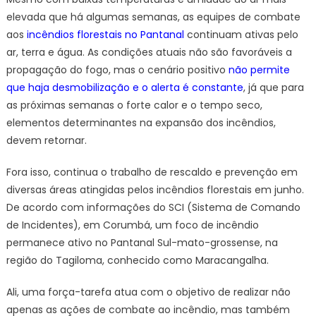
de
elevada que há algumas semanas, as equipes de combate
Mato
aos
incêndios florestais no Pantanal
continuam ativas pelo
Grosso
ar, terra e água. As condições atuais não são favoráveis a
do
propagação do fogo, mas o cenário positivo
não permite
Sul
que haja desmobilização e o alerta é constante
, já que para
as próximas semanas o forte calor e o tempo seco,
elementos determinantes na expansão dos incêndios,
devem retornar.
Fora isso, continua o trabalho de rescaldo e prevenção em
diversas áreas atingidas pelos incêndios florestais em junho.
De acordo com informações do SCI (Sistema de Comando
de Incidentes), em Corumbá, um foco de incêndio
permanece ativo no Pantanal Sul-mato-grossense, na
região do Tagiloma, conhecido como Maracangalha.
Ali, uma força-tarefa atua com o objetivo de realizar não
apenas as ações de combate ao incêndio, mas também