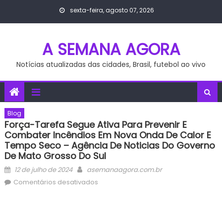
Skip
sexta-feira, agosto 07, 2026
to
content
A SEMANA AGORA
Notícias atualizadas das cidades, Brasil, futebol ao vivo
Blog
Força-Tarefa Segue Ativa Para Prevenir E
Combater Incêndios Em Nova Onda De Calor E
Tempo Seco – Agência De Noticias Do Governo
De Mato Grosso Do Sul
Posted
Author
12 de julho de 2024
asemanaagora.com.br
on
em
Comentários desativados
força-
tarefa
segue