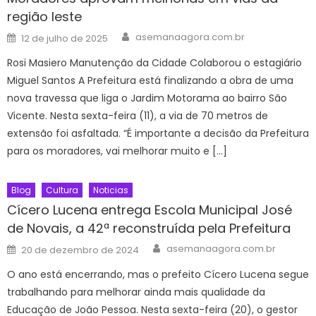
região leste
Author
Posted
asemanaagora.com.br
12 de julho de 2025
on
Rosi Masiero Manutenção da Cidade Colaborou o estagiário
Miguel Santos A Prefeitura está finalizando a obra de uma
nova travessa que liga o Jardim Motorama ao bairro São
Vicente. Nesta sexta-feira (11), a via de 70 metros de
extensão foi asfaltada. “É importante a decisão da Prefeitura
para os moradores, vai melhorar muito e […]
Blog
Cultura
Noticias
Cícero Lucena entrega Escola Municipal José
de Novais, a 42ª reconstruída pela Prefeitura
Author
Posted
asemanaagora.com.br
20 de dezembro de 2024
on
O ano está encerrando, mas o prefeito Cícero Lucena segue
trabalhando para melhorar ainda mais qualidade da
Educação de João Pessoa. Nesta sexta-feira (20), o gestor