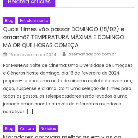
Related Articles
Blog
Entretenimento
Quais filmes vão passar DOMINGO (18/02) e
amanhã? TEMPERATURA MÁXIMA E DOMINGO
MAIOR QUE HORAS COMEÇA
Author
Posted
asemanaagora.com.br
16 de fevereiro de 2024
on
Por MRNews Noite de Cinema: Uma Diversidade de Emoções
e Gêneros Neste domingo, dia 18 de fevereiro de 2024,
prepare-se para uma noite de cinema repleta de aventura,
ação, suspense e drama. Com uma seleção de filmes para
todos os gostos, os telespectadores serão levados a uma
jornada emocionante através de diferentes mundos e
narrativas. […]
Blog
Cultura
Noticias
Moradores aprovam melhorias em vias da