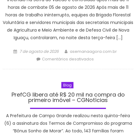
horas de combate 05 de agosto de 2026 Após mais de 11
horas de trabalho ininterrupto, equipes da Brigada Florestal
Voluntária e servidores municipais das secretarias municipais
de Agricultura e Meio Ambiente e de Defesa Civil de Nova
Iguaçu, controlaram, na noite desta terça-feira […]
Posted
Author
7 de agosto de 2026
asemanaagora.com.br
on
em
Comentários desativados
Incêndio
na
Serra
Blog
do
Vulcão
PrefCG libera até R$ 20 mil na compra do
primeiro imóvel – CGNotícias
é
controlado
após
A Prefeitura de Campo Grande realizou nesta quinta-feira
mais
(6) a assinatura dos Termos de Compromisso do programa
de
“Bônus Sonho de Morar”. Ao todo, 143 famílias foram
11