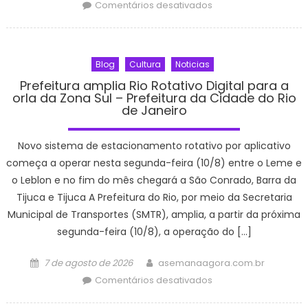
on
em
Comentários desativados
Biblioteca
Pública
Municipal
Blog
Cultura
Noticias
será
reaberta
Prefeitura amplia Rio Rotativo Digital para a
orla da Zona Sul – Prefeitura da Cidade do Rio
na
de Janeiro
Esplanada
–
Novo sistema de estacionamento rotativo por aplicativo
CGNotícias
começa a operar nesta segunda-feira (10/8) entre o Leme e
o Leblon e no fim do mês chegará a São Conrado, Barra da
Tijuca e Tijuca A Prefeitura do Rio, por meio da Secretaria
Municipal de Transportes (SMTR), amplia, a partir da próxima
segunda-feira (10/8), a operação do […]
Posted
Author
7 de agosto de 2026
asemanaagora.com.br
on
em
Comentários desativados
Prefeitura