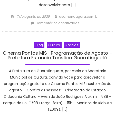
como
desenvolvimento […]
funciona
a
Posted
Author
7 de agosto de 2026
asemanaagora.com.br
campanha
on
em
Comentários desativados
Capital tem 149
mil
empresas
Blog
Cultura
Noticias
ativas
–
Cinema Pontos MIS | Programação de Agosto –
Prefeitura Estância Turística Guaratinguetá
CGNotícias
A Prefeitura de Guaratinguetá, por meio da Secretaria
Municipal de Cultura, convida você para aproveitar a
programação gratuita do Cinema Pontos MIS neste mês de
agosto. Confira as sessões: Cineteatro da Estação
Cidadania Cultura – Avenida João Rodrigues Alckmin, 1589 –
Parque do Sol 11/08 (terça-feira) – 15h – Meninos de Kichute
(2009). […]