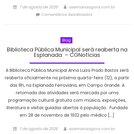
Posted
Author
7 de agosto de 2026
asemanaagora.com.br
on
em
Comentários desativados
Cinema
Pontos
MIS
Blog
|
Programação
Biblioteca Pública Municipal será reaberta na
Esplanada – CGNotícias
de
Agosto
–
A Biblioteca Pública Municipal Anna Luiza Prado Bastos será
Prefeitura
reaberta oficialmente na próxima quarta-feira (12), a partir
Estância
das 8h, na Esplanada Ferroviária, em Campo Grande. A
Turística
retomada das atividades será marcada por uma
Guaratinguetá
programação cultural gratuita com música, exposições,
literatura e visitas guiadas abertas à população. Fundada
em 28 de novembro de 1932 pelo médico […]
Posted
Author
7 de agosto de 2026
asemanaagora.com.br