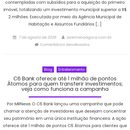
contempladas com subsídios para a aquisição do primeiro
horas
imóvel, totalizando um investimento municipal superior a R$
de
2 milhões. Executada por meio da Agência Municipal de
combate
Habitação e Assuntos Fundiários […]
Posted
Author
7 de agosto de 2026
asemanaagora.com.br
on
em
Comentários desativados
PrefCG
libera
até
Blog
Entretenimento
R$
20
C6 Bank oferece até 1 milhão de pontos
Átomos para quem transferir investimentos;
mil
veja como funciona a campanha
na
compra
Por MRNews O C6 Bank lançou uma campanha que pode
do
primeiro
chamar a atenção de investidores que desejam concentrar
imóvel
seu patrimônio em uma única instituição financeira. A ação
–
oferece até 1 milhão de pontos C6 Átomos para clientes que