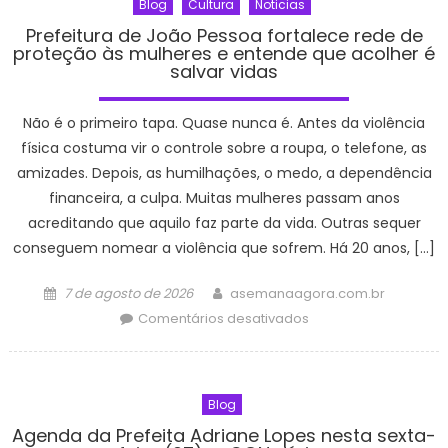
Blog
Cultura
Noticias
programadas
para
Prefeitura de João Pessoa fortalece rede de
proteção às mulheres e entende que acolher é
esta
salvar vidas
sexta
(7)
Não é o primeiro tapa. Quase nunca é. Antes da violência
–
CGNotícias
física costuma vir o controle sobre a roupa, o telefone, as
amizades. Depois, as humilhações, o medo, a dependência
financeira, a culpa. Muitas mulheres passam anos
acreditando que aquilo faz parte da vida. Outras sequer
conseguem nomear a violência que sofrem. Há 20 anos, […]
Posted
Author
7 de agosto de 2026
asemanaagora.com.br
on
em
Comentários desativados
Prefeitura
de
João
Blog
Pessoa
fortalece
Agenda da Prefeita Adriane Lopes nesta sexta-