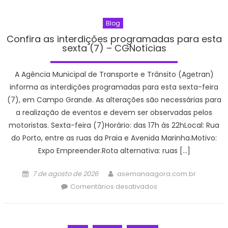
amplia
Rio
Blog
Rotativo
Digital
Confira as interdições programadas para esta
sexta (7) – CGNotícias
para
a
orla
A Agência Municipal de Transporte e Trânsito (Agetran)
da
informa as interdições programadas para esta sexta-feira
Zona
(7), em Campo Grande. As alterações são necessárias para
Sul
a realização de eventos e devem ser observadas pelos
–
motoristas. Sexta-feira (7)Horário: das 17h às 22hLocal: Rua
Prefeitura
do Porto, entre as ruas da Praia e Avenida Marinha.Motivo:
da
Expo Empreender.Rota alternativa: ruas […]
Cidade
do
Posted
Author
7 de agosto de 2026
asemanaagora.com.br
Rio
on
em
Comentários desativados
de
Confira
Janeiro
as
interdições