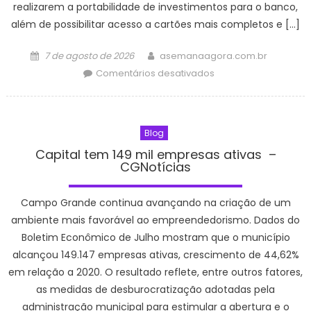
CGNotícias
realizarem a portabilidade de investimentos para o banco,
além de possibilitar acesso a cartões mais completos e […]
Posted
Author
7 de agosto de 2026
asemanaagora.com.br
on
em
Comentários desativados
C6
Bank
oferece
Blog
até
1
Capital tem 149 mil empresas ativas –
CGNotícias
milhão
de
pontos
Campo Grande continua avançando na criação de um
Átomos
ambiente mais favorável ao empreendedorismo. Dados do
para
Boletim Econômico de Julho mostram que o município
quem
alcançou 149.147 empresas ativas, crescimento de 44,62%
transferir
em relação a 2020. O resultado reflete, entre outros fatores,
investimentos;
as medidas de desburocratização adotadas pela
veja
administração municipal para estimular a abertura e o