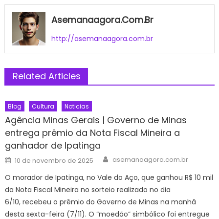
Asemanaagora.com.br
http://asemanaagora.com.br
Related Articles
Blog
Cultura
Noticias
Agência Minas Gerais | Governo de Minas
entrega prêmio da Nota Fiscal Mineira a
ganhador de Ipatinga
Author
Posted
asemanaagora.com.br
10 de novembro de 2025
on
O morador de Ipatinga, no Vale do Aço, que ganhou R$ 10 mil
da Nota Fiscal Mineira no sorteio realizado no dia
6/10, recebeu o prêmio do Governo de Minas na manhã
desta sexta-feira (7/11). O “moedão” simbólico foi entregue