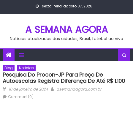
Skip
sexta-feira, agosto 07, 2026
to
content
A SEMANA AGORA
Notícias atualizadas das cidades, Brasil, futebol ao vivo
Blog
Noticias
Pesquisa Do Procon-JP Para Preço De
Autoescolas Registra Diferença De Até R$ 1.100
Posted
Author
10 de janeiro de 2024
asemanaagora.com.br
on
Comment(0)