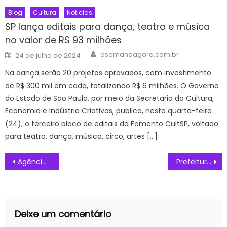
Blog
Cultura
Noticias
SP lança editais para dança, teatro e música
no valor de R$ 93 milhões
Author
Posted
asemanaagora.com.br
24 de julho de 2024
on
Na dança serão 20 projetos aprovados, com investimento
de R$ 300 mil em cada, totalizando R$ 6 milhões. O Governo
do Estado de São Paulo, por meio da Secretaria da Cultura,
Economia e Indústria Criativas, publica, nesta quarta-feira
(24), o terceiro bloco de editais do Fomento CultSP, voltado
para teatro, dança, música, circo, artes […]
Navegação
Agência Minas Gerais | Reparação Brumadinho: Em dois anos de operação, Programa de Transferência de Renda movimenta economia e proporciona dignidade a mais de 130 mil pessoas
Prefeitura de Cuiab | Prefeitura convoca candidatos nomeados nos cargos de Professor, TAE, TNE e TDI
de
Post
Deixe um comentário