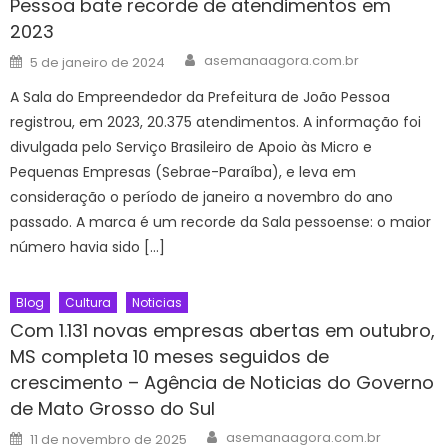
Pessoa bate recorde de atendimentos em
2023
Author
Posted
asemanaagora.com.br
5 de janeiro de 2024
on
A Sala do Empreendedor da Prefeitura de João Pessoa
registrou, em 2023, 20.375 atendimentos. A informação foi
divulgada pelo Serviço Brasileiro de Apoio às Micro e
Pequenas Empresas (Sebrae-Paraíba), e leva em
consideração o período de janeiro a novembro do ano
passado. A marca é um recorde da Sala pessoense: o maior
número havia sido […]
Blog
Cultura
Noticias
Com 1.131 novas empresas abertas em outubro,
MS completa 10 meses seguidos de
crescimento – Agência de Noticias do Governo
de Mato Grosso do Sul
Author
Posted
asemanaagora.com.br
11 de novembro de 2025
on