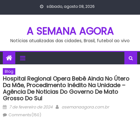
Skip
sábado, agosto 08, 2026
to
content
A SEMANA AGORA
Notícias atualizadas das cidades, Brasil, futebol ao vivo
Blog
Hospital Regional Opera Bebê Ainda No Útero
Da Mãe, Procedimento Inédito Na Unidade –
Agência De Noticias Do Governo De Mato
Grosso Do Sul
Posted
Author
7 de fevereiro de 2024
asemanaagora.com.br
on
Comments(150)