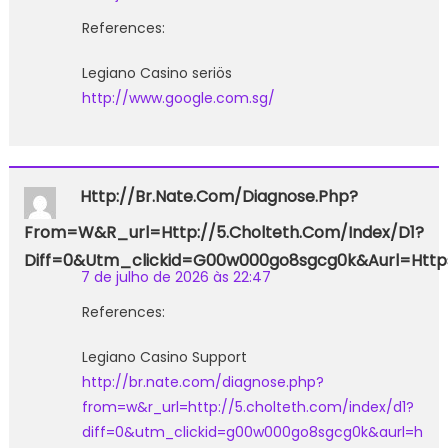
References:
Legiano Casino seriös
http://www.google.com.sg/
Http://br.nate.com/diagnose.php?
From=w&r_url=http://5.cholteth.com/index/d1?
Diff=0&utm_clickid=g00w000go8sgcg0k&aurl=https:
7 de julho de 2026 às 22:47
References:
Legiano Casino Support
http://br.nate.com/diagnose.php?
from=w&r_url=http://5.cholteth.com/index/d1?
diff=0&utm_clickid=g00w000go8sgcg0k&aurl=h