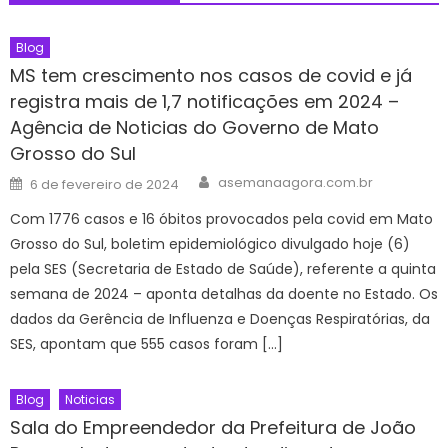
Blog
MS tem crescimento nos casos de covid e já
registra mais de 1,7 notificações em 2024 –
Agência de Noticias do Governo de Mato
Grosso do Sul
Author
Posted
asemanaagora.com.br
6 de fevereiro de 2024
on
Com 1776 casos e 16 óbitos provocados pela covid em Mato
Grosso do Sul, boletim epidemiológico divulgado hoje (6)
pela SES (Secretaria de Estado de Saúde), referente a quinta
semana de 2024 – aponta detalhas da doente no Estado. Os
dados da Gerência de Influenza e Doenças Respiratórias, da
SES, apontam que 555 casos foram […]
Blog
Noticias
Sala do Empreendedor da Prefeitura de João