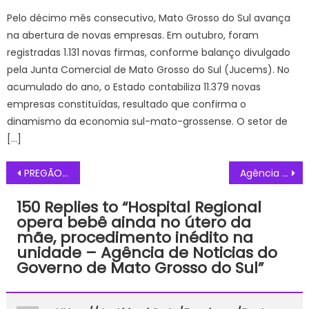
Pelo décimo mês consecutivo, Mato Grosso do Sul avança
na abertura de novas empresas. Em outubro, foram
registradas 1.131 novas firmas, conforme balanço divulgado
pela Junta Comercial de Mato Grosso do Sul (Jucems). No
acumulado do ano, o Estado contabiliza 11.379 novas
empresas constituídas, resultado que confirma o
dinamismo da economia sul-mato-grossense. O setor de
[…]
Navegação
PREGÃO ELETRÔNICO Nº 001/2023 PROCESSO LICITATÓRIO Nº 247/2023 ADENDO N. 002/2024 – Prefeitura Municipal de Bonito
Agência Minas Gerais | Governo de Minas realiza o pagamento do Piso da Enfermagem nesta quarta-feira (7/2)
de
150 Replies to “
Hospital Regional
Post
opera bebê ainda no útero da
mãe, procedimento inédito na
unidade – Agência de Noticias do
Governo de Mato Grosso do Sul
”