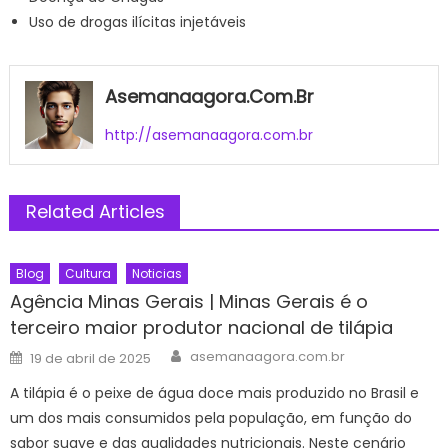
Uso de drogas ilícitas injetáveis
Asemanaagora.com.br
http://asemanaagora.com.br
Related Articles
Blog
Cultura
Noticias
Agência Minas Gerais | Minas Gerais é o
terceiro maior produtor nacional de tilápia
Author
Posted
asemanaagora.com.br
19 de abril de 2025
on
A tilápia é o peixe de água doce mais produzido no Brasil e
um dos mais consumidos pela população, em função do
sabor suave e das qualidades nutricionais. Neste cenário