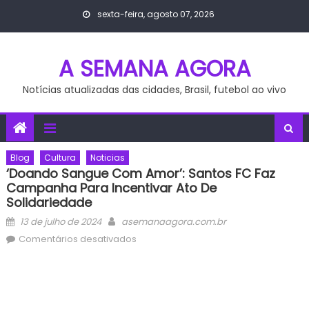
Skip
sexta-feira, agosto 07, 2026
to
content
A SEMANA AGORA
Notícias atualizadas das cidades, Brasil, futebol ao vivo
Blog
Cultura
Noticias
‘Doando Sangue Com Amor’: Santos FC Faz
Campanha Para Incentivar Ato De
Solidariedade
Posted
Author
13 de julho de 2024
asemanaagora.com.br
on
em
Comentários desativados
‘Doando
Sangue
com
Amor’: