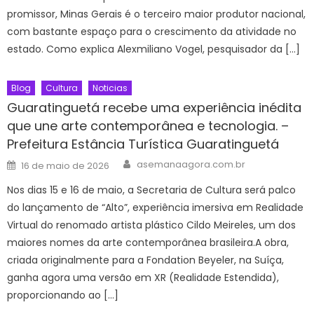
promissor, Minas Gerais é o terceiro maior produtor nacional,
com bastante espaço para o crescimento da atividade no
estado. Como explica Alexmiliano Vogel, pesquisador da […]
Blog
Cultura
Noticias
Guaratinguetá recebe uma experiência inédita
que une arte contemporânea e tecnologia. –
Prefeitura Estância Turística Guaratinguetá
Author
Posted
asemanaagora.com.br
16 de maio de 2026
on
Nos dias 15 e 16 de maio, a Secretaria de Cultura será palco
do lançamento de “Alto”, experiência imersiva em Realidade
Virtual do renomado artista plástico Cildo Meireles, um dos
maiores nomes da arte contemporânea brasileira.A obra,
criada originalmente para a Fondation Beyeler, na Suíça,
ganha agora uma versão em XR (Realidade Estendida),
proporcionando ao […]