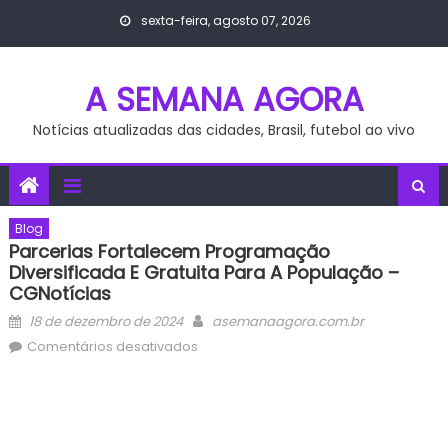
Skip
sexta-feira, agosto 07, 2026
to
content
A SEMANA AGORA
Notícias atualizadas das cidades, Brasil, futebol ao vivo
Blog
Parcerias Fortalecem Programação
Diversificada E Gratuita Para A População –
CGNotícias
Posted
Author
18 de dezembro de 2024
asemanaagora.com.br
on
em
Comentários desativados
Parcerias
fortalecem
programação
diversificada