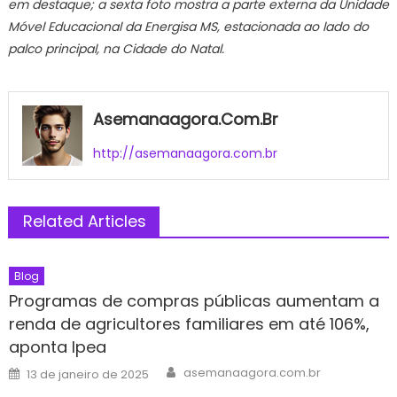
em destaque; a sexta foto mostra a parte externa da Unidade
Móvel Educacional da Energisa MS, estacionada ao lado do
palco principal, na Cidade do Natal.
Asemanaagora.com.br
http://asemanaagora.com.br
Related Articles
Blog
Programas de compras públicas aumentam a
renda de agricultores familiares em até 106%,
aponta Ipea
Author
Posted
asemanaagora.com.br
13 de janeiro de 2025
on