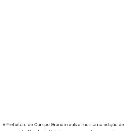
e
gratuita
para
a
população
–
CGNotícias
A Prefeitura de Campo Grande realiza mais uma edição de