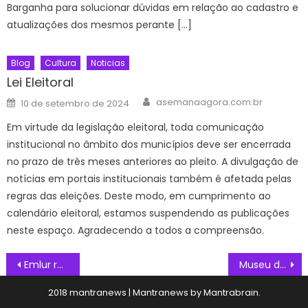
Barganha para solucionar dúvidas em relação ao cadastro e
atualizações dos mesmos perante […]
Blog
Cultura
Noticias
Lei Eleitoral
Author
Posted
asemanaagora.com.br
10 de setembro de 2024
on
Em virtude da legislação eleitoral, toda comunicação
institucional no âmbito dos municípios deve ser encerrada
no prazo de três meses anteriores ao pleito. A divulgação de
notícias em portais institucionais também é afetada pelas
regras das eleições. Deste modo, em cumprimento ao
calendário eleitoral, estamos suspendendo as publicações
neste espaço. Agradecendo a todos a compreensão.
Navegação
Emlur realiza serviços de zeladoria e poda de árvores em 17 bairros de João Pessoa
Museu do Folclore não abre durante Natal e Ano Novo
de
2018 mantranews
|
Mantranews by
Mantrabrain
.
Post