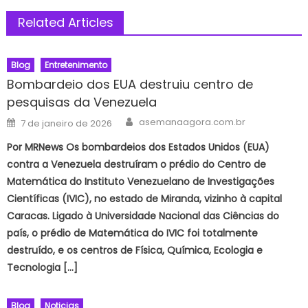
Related Articles
Blog
Entretenimento
Bombardeio dos EUA destruiu centro de
pesquisas da Venezuela
Author
Posted
asemanaagora.com.br
7 de janeiro de 2026
on
Por MRNews Os bombardeios dos Estados Unidos (EUA)
contra a Venezuela destruíram o prédio do Centro de
Matemática do Instituto Venezuelano de Investigações
Científicas (IVIC), no estado de Miranda, vizinho à capital
Caracas. Ligado à Universidade Nacional das Ciências do
país, o prédio de Matemática do IVIC foi totalmente
destruído, e os centros de Física, Química, Ecologia e
Tecnologia […]
Blog
Noticias