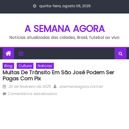
Skip
quinta-feira, agosto 06, 2026
to
content
A SEMANA AGORA
Notícias atualizadas das cidades, Brasil, futebol ao vivo
Blog
Cultura
Noticias
Multas De Trânsito Em São José Podem Ser
Pagas Com Pix
Posted
Author
20 de fevereiro de 2025
asemanaagora.com.br
on
em
Comentários desativados
Multas
de
trânsito
em
São